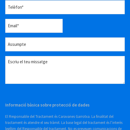
Telèfon*
*
Email
*
Assumpte
*
Missatge
Informació bàsica sobre protecció de dades
El Responsable del Tractament és Caravanes Garrotxa. La finalitat del
tractament és atendre el seu tràmit. La base legal del tractament és l’interès
legítim del Responsable del tractament. No es preveuen comunicacions de