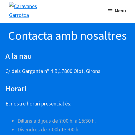
Skip
Menu
to
Caravanes
main
lloguer,
Garrotxa
content
Contacta amb nosaltres
venda,
reparació
i
A la nau
assessorament
personalitzat
C/ dels Garganta nº 4 B,17800 Olot, Girona
de
caravanes
Horari
i
autocaravanes.
El nostre horari presencial és:
Dilluns a dijous de 7:00 h. a 15:30 h.
Divendres de 7:00h 13:·00 h.