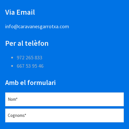
Via Email
info@caravanesgarrotxa.com
Per al telèfon
972 265 833
667 53 95 46
Amb el formulari
Nom*
Nom*
Cognoms*